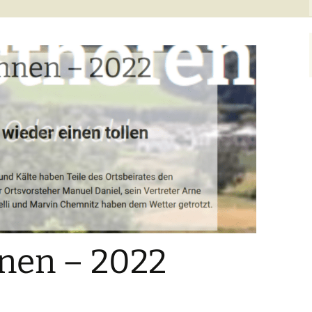
ofens
(fällt aus)
Kerb Ernsthofen 2019
a
Kerb Ernsthofen 2018
hichte
w.
Kerb Ernsthofen 2017
650 Jahre Ernsthofen
Kerb Ernsthofen 2008
nen – 2022