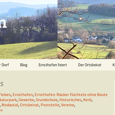
n
r Dorf
Blog
Ernsthofen feiert
Der Ortsbeirat
K
Advent am Spritzenhaus
Sitemap
es
Modautal hilft den
n
Flutopfern
fleben
,
Ernsthofen
,
Ernsthofen: Räuber flüchtete ohne Beute
Naturpark
,
Gewerbe
,
Grundschule
,
Historisches
,
Kerb
,
os aus
Krusch & Krempel
,
Modautal
,
Ortsbeirat
,
Poststelle
,
Vereine
,
en
Kerb Ernsthofen 2020