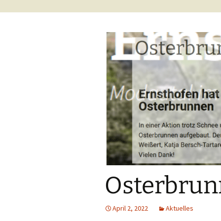
Geschichte Ernsth
– Fotos
Eintrag in Wikipedi
Zeittafel zur Gesc
von Ernsthofen/Od
Osterbrun
April 2, 2022
Aktuelles