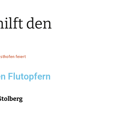
ilft den
nsthofen feiert
en Flutopfern
 Stolberg