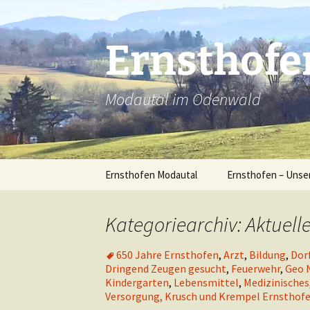
Ernsthofe
Modautal im Odenwald
Ernsthofen Modautal
Ernsthofen – Unse
Linksammlung
Ernsthofen
Kategoriearchiv: Aktuell
Der Ort Ernsthofe
650 Jahre Ernsthofen
,
Arzt
,
Bildung
,
Dor
Dringend Zeugen gesucht
,
Feuerwehr
,
Geo 
Impressionen / Fot
Kindergarten
,
Lebensmittel
,
Medizinisches
Ernsthofen
Versorgung,
Krusch und Krempel Ernsthof