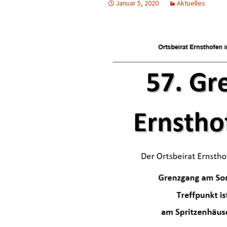
Januar 5, 2020
Aktuelles
Geschichte Ernsth
– Fotos
Eintrag in Wikipedi
Zeittafel zur Gesc
von Ernsthofen/Od