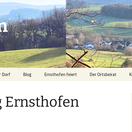
n
r Dorf
Blog
Ernsthofen feiert
Der Ortsbeirat
K
Advent am Spritzenhaus
Sitemap
 Ernsthofen
Modautal hilft den
n
Flutopfern
os aus
Krusch & Krempel
Kerb Ernsthofen 2020