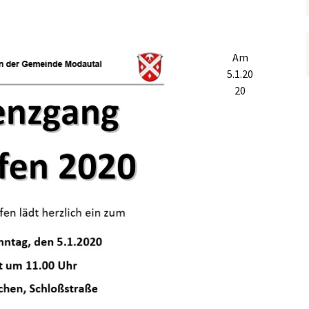
ofens
(fällt aus)
Kerb Ernsthofen 2019
a
Am
Kerb Ernsthofen 2018
5.1.20
hichte
20
w.
Kerb Ernsthofen 2017
650 Jahre Ernsthofen
Kerb Ernsthofen 2008