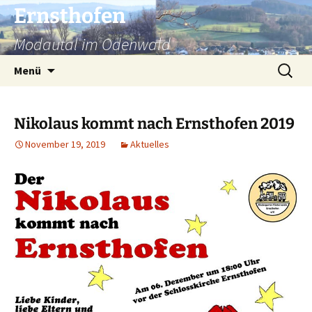
Zum
Ernsthofen
Inhalt
Modautal im Odenwald
springen
Suchen
Menü
nach:
Nikolaus kommt nach Ernsthofen 2019
November 19, 2019
Aktuelles