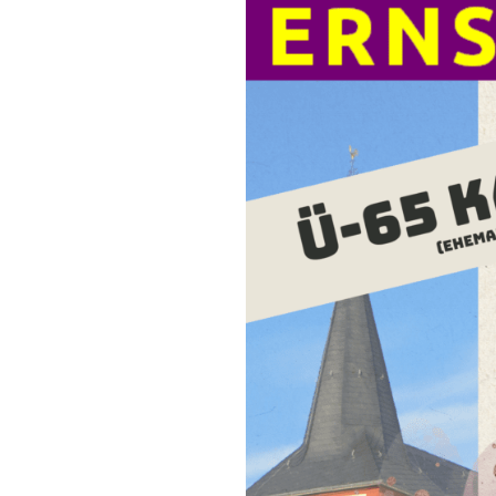
Geschichte Ernsth
– Fotos
Eintrag in Wikipedi
Zeittafel zur Gesc
von Ernsthofen/Od