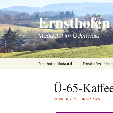
Ernsthofen
Modautal im Odenwald
Ernsthofen Modautal
Ernsthofen – Unse
Linksammlung
Ernsthofen
Ü-65-Kaffe
Der Ort Ernsthofe
Juni 10, 2025
Aktuelles
Impressionen / Fot
Ernsthofen