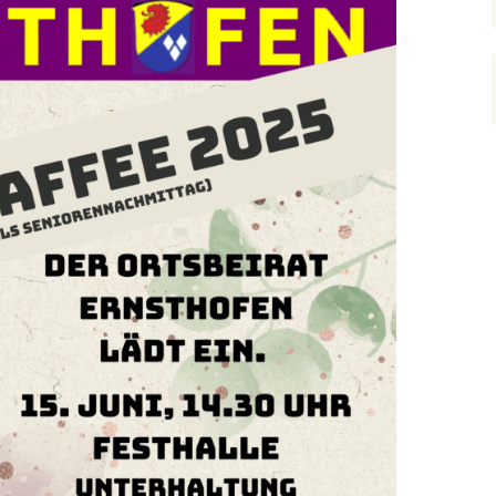
ofens
(fällt aus)
Kerb Ernsthofen 2019
a
Kerb Ernsthofen 2018
hichte
w.
Kerb Ernsthofen 2017
650 Jahre Ernsthofen
Kerb Ernsthofen 2008