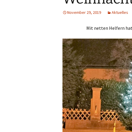
Geschichte Ernsth
– Fotos
November 29, 2019
Aktuelles
Eintrag in Wikipedi
Mit netten Helfern ha
Zeittafel zur Gesc
von Ernsthofen/Od