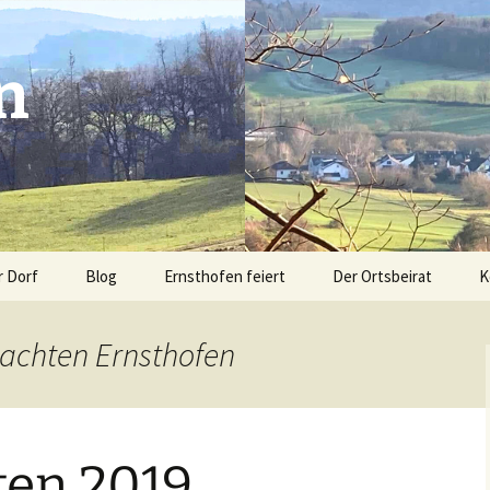
n
r Dorf
Blog
Ernsthofen feiert
Der Ortsbeirat
K
Advent am Spritzenhaus
Sitemap
achten Ernsthofen
Modautal hilft den
n
Flutopfern
os aus
Krusch & Krempel
en 2019
Kerb Ernsthofen 2020