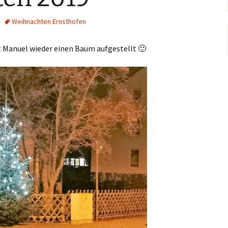
ofens
(fällt aus)
Weihnachten Ernsthofen
Kerb Ernsthofen 2019
a
t Manuel wieder einen Baum aufgestellt 🙂
Kerb Ernsthofen 2018
hichte
w.
Kerb Ernsthofen 2017
650 Jahre Ernsthofen
Kerb Ernsthofen 2008