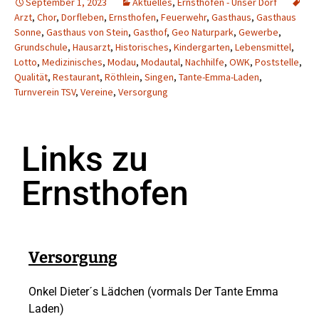
September 1, 2023
Aktuelles
,
Ernsthofen - Unser Dorf
Arzt
,
Chor
,
Dorfleben
,
Ernsthofen
,
Feuerwehr
,
Gasthaus
,
Gasthaus
Sonne
,
Gasthaus von Stein
,
Gasthof
,
Geo Naturpark
,
Gewerbe
,
Grundschule
,
Hausarzt
,
Historisches
,
Kindergarten
,
Lebensmittel
,
Lotto
,
Medizinisches
,
Modau
,
Modautal
,
Nachhilfe
,
OWK
,
Poststelle
,
Qualität
,
Restaurant
,
Röthlein
,
Singen
,
Tante-Emma-Laden
,
Turnverein TSV
,
Vereine
,
Versorgung
Links zu
Ernsthofen
Versorgung
Onkel Dieter´s Lädchen (vormals Der Tante Emma
Laden)